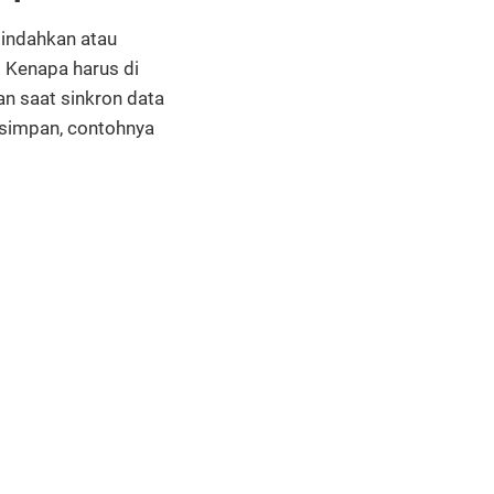
mindahkan atau
 Kenapa harus di
an saat sinkron data
rsimpan, contohnya