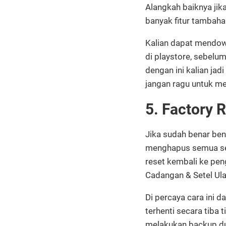
Alangkah baiknya jik
banyak fitur tambaha
Kalian dapat mendown
di playstore, sebelu
dengan ini kalian jadi
jangan ragu untuk m
5. Factory 
Jika sudah benar bena
menghapus semua set
reset kembali ke pen
Cadangan & Setel Ula
Di percaya cara ini 
terhenti secara tiba 
melakukan backup dul